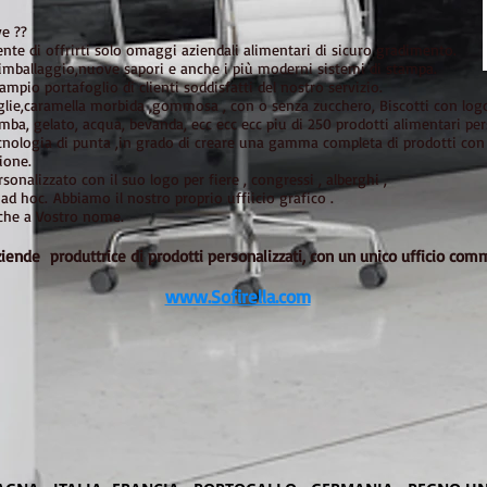
ve ??
nte di offrirti solo omaggi aziendali alimentari di sicuro gradimento.
imballaggio,nuove sapori e anche i più moderni sistemi di stampa.
mpio portafoglio di clienti soddisfatti del nostro servizio.
iglie,caramella morbida ,gommosa , con o senza zucchero, Biscotti con log
mba, gelato, acqua, bevanda, ecc ecc ecc piu di 250 prodotti alimentari per
ecnologia di punta ,in grado di creare una gamma completa di prodotti con 
ione.
sonalizzato con il suo logo per fiere , congressi , alberghi ,
d hoc. Abbiamo il nostro proprio uffiicio grafico .
nche a Vostro nome.
ziende produttrice di prodotti personalizzati, con un unico ufficio com
www.Sofirella.com