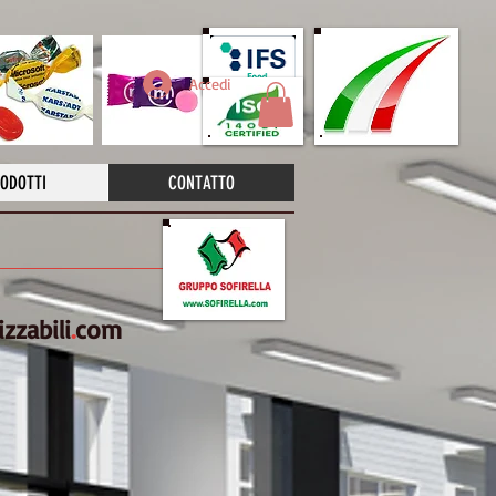
Accedi
ODOTTI
CONTATTO
zzabili
.
com