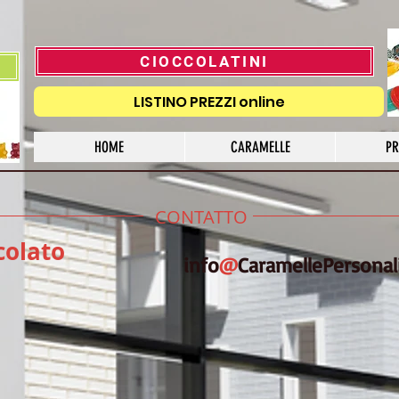
CIOCCOLATINI
LISTINO PREZZI online
HOME
CARAMELLE
PR
CONTATTO
colato
info
@
CaramellePersonali
Nome *
Email *
Oggetto