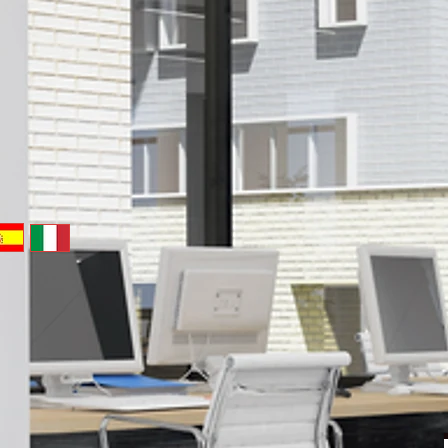
Messaggio
italia@Sofir
_____________
marketing@
adm@Sofire