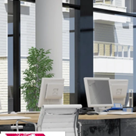
Inviare
ella.com
_______
Sofirella.com
lla.com