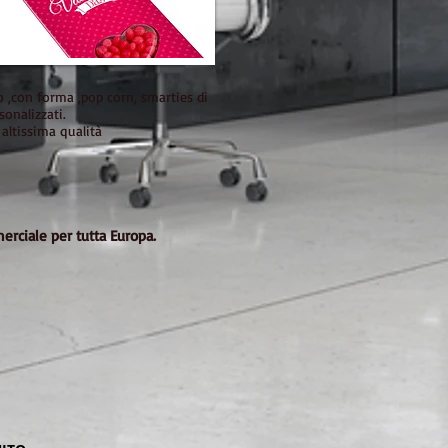
o ,con forma ,pop corn, smarties di
sonalizzati.
altissima qualità
merciale per tutta Europa.