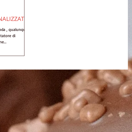
ALIZZATI
moda , qualunque
ntatore di
e...