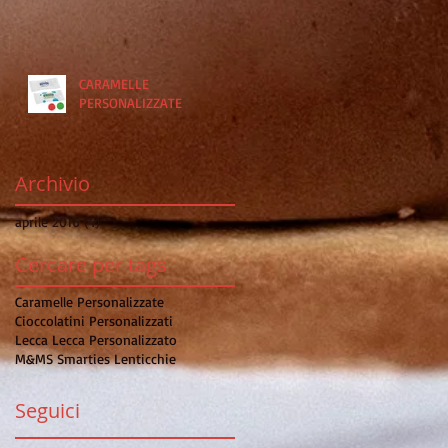
CARAMELLE
PERSONALIZZATE
Archivio
aprile 2016
(4)
4 post
Cercare per tags
Caramelle Personalizzate
Cioccolatini Personalizzati
Lecca Lecca Personalizzato
M&MS Smarties Lenticchie
Seguici