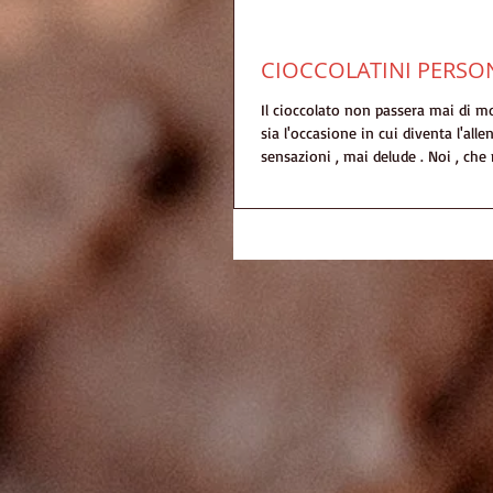
CIOCCOLATINI PERSON
Il cioccolato non passera mai di 
sia l'occasione in cui diventa l'alle
sensazioni , mai delude . Noi , che n