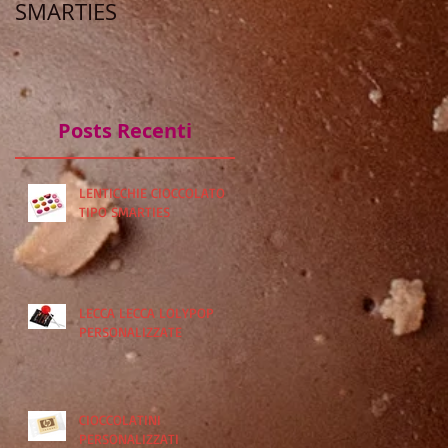
SMARTIES
PERSONALIZZATE
Posts Recenti
LENTICCHIE CIOCCOLATO
TIPO SMARTIES
LECCA LECCA LOLYPOP
PERSONALIZZATE
CIOCCOLATINI
PERSONALIZZATI