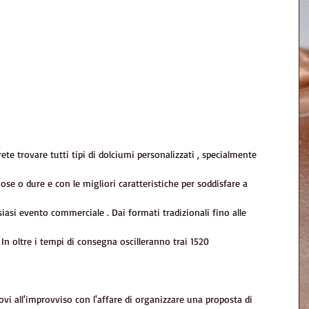
rete trovare tutti tipi di dolciumi personalizzati , specialmente
se o dure e con le migliori caratteristiche per soddisfare a
siasi evento commerciale . Dai formati tradizionali fino alle
. In oltre i tempi di consegna oscilleranno trai 1520
rovi all'improvviso con l'affare di organizzare una proposta di