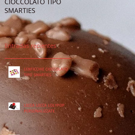
CIOCCOLATO TIPO
LOLYPOP
SMARTIES
PERSONALIZZATE
Entradas recientes
LENTICCHIE CIOCCOLATO
TIPO SMARTIES
LECCA LECCA LOLYPOP
PERSONALIZZATE