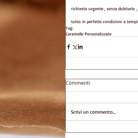
richiesta urgente , senza dubitarlo 
tutto in perfette condizioni e tempis
Tag:
Caramelle Personalizzate
Commenti
Scrivi un commento...