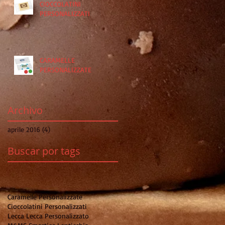
CIOCCOLATINI
PERSONALIZZATI
CARAMELLE
PERSONALIZZATE
Archivo
aprile 2016
(4)
4 post
Buscar por tags
Caramelle Personalizzate
Cioccolatini Personalizzati
Lecca Lecca Personalizzato